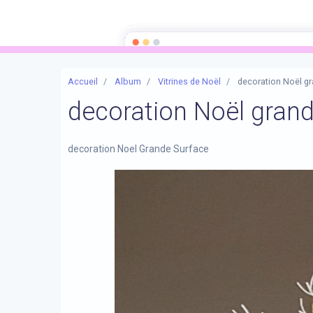
Mam'zelle crée by Karen
Mam'zelle crée ... pour une décoration unique qui vous ressemble 
Accueil
Album
Vitrines de Noël
decoration Noël gr
decoration Noël grand
decoration Noel Grande Surface