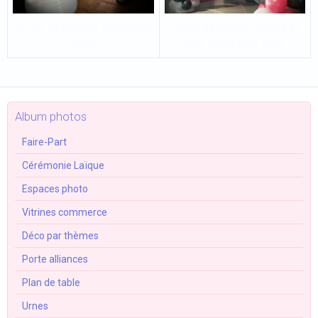
Arche de ballons Mam'zelle
Arche de ballons rouge et
crée
noir Mam'zelle crée
Album photos
Faire-Part
Cérémonie Laïque
Espaces photo
Vitrines commerce
Déco par thèmes
Porte alliances
Plan de table
Urnes