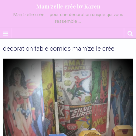
Mam'zelle crée by Karen
Mam'zelle crée ... pour une décoration unique qui vous
ressemble ...
decoration table comics mam'zelle crée