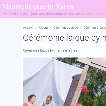
Mam'zelle crée by Karen
Mam'zelle crée ... pour une décoration unique qui vous ressemble 
Accueil
Album
Cérémonie Laïque
Cérémonie laïqu
Cérémonie laïque by 
Ceremonie laïque by mamz'elle crée