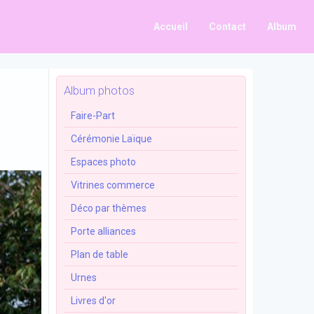
Accueil
Contact
Album
Album photos
Faire-Part
Cérémonie Laïque
Espaces photo
Vitrines commerce
Déco par thèmes
Porte alliances
Plan de table
Urnes
Livres d'or