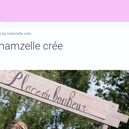
...
e by mamzelle crée
mamzelle crée