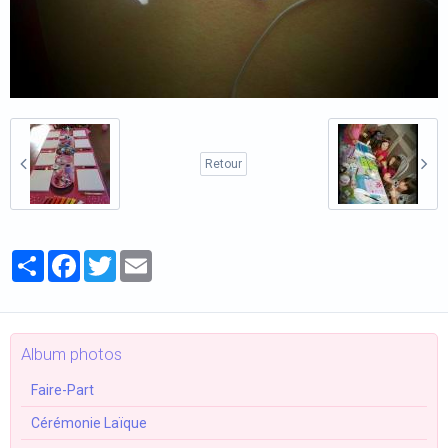
Retour
Partager
Facebook
Twitter
Email
Album photos
Faire-Part
Cérémonie Laïque